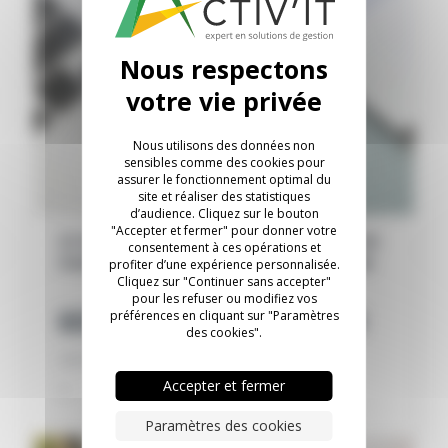
Nous utilisons des données non
sensibles comme des cookies pour
assurer le fonctionnement optimal du
site et réaliser des statistiques
d’audience. Cliquez sur le bouton
"Accepter et fermer" pour donner votre
LE GUIDE COMPLET POUR SIMPLIFIER SA
consentement à ces opérations et
PAIE AVEC SAGE BUSINESS CLOUD PAIE
profiter d’une expérience personnalisée.
Cliquez sur "Continuer sans accepter"
pour les refuser ou modifiez vos
préférences en cliquant sur "Paramètres
Cloud
Gestion de la Paie et RH
SAAS Paie
des cookies".
LIRE NOTRE ARTICLE COMPLET
Accepter et fermer
Paramètres des cookies