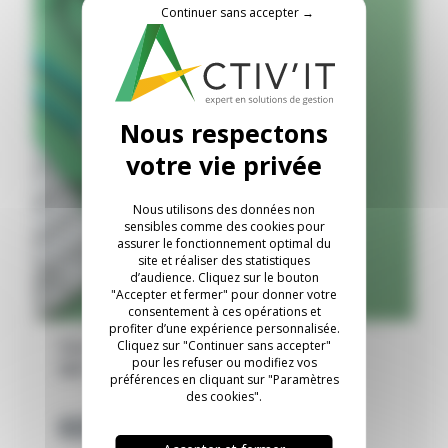
Continuer sans accepter →
Nous utilisons des données non
sensibles comme des cookies pour
assurer le fonctionnement optimal du
site et réaliser des statistiques
d’audience. Cliquez sur le bouton
"Accepter et fermer" pour donner votre
consentement à ces opérations et
profiter d’une expérience personnalisée.
FACTURE ÉLECTRONIQUE 2026 : SE
Cliquez sur "Continuer sans accepter"
pour les refuser ou modifiez vos
METTRE À NIVEAU EN 5 MINUTES
préférences en cliquant sur "Paramètres
des cookies".
Dématérialisation
Facture électronique