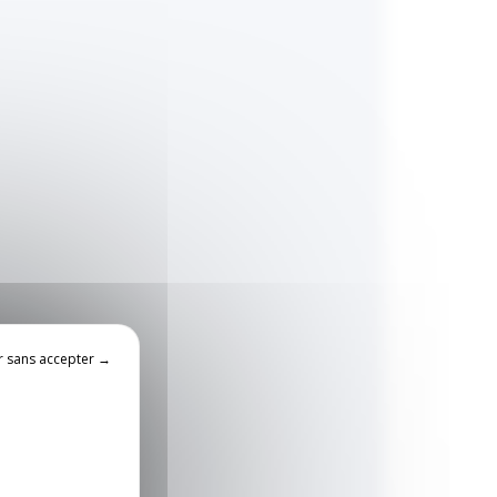
r sans accepter →