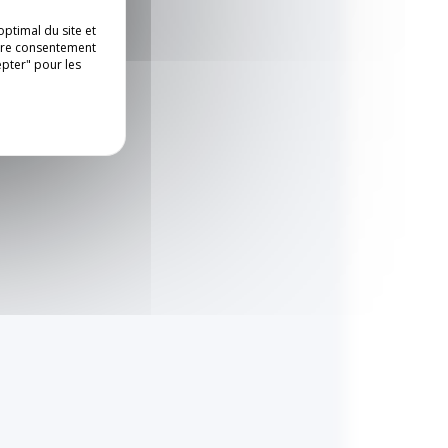
ptimal du site et
otre consentement
epter" pour les